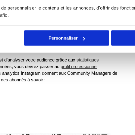
e personnaliser le contenu et les annonces, d'offrir des fonctio
 et cela peut varier en fonction des fuseaux horaires, c’est
afic.
eures périodes
de publication sur Instagram.
Personnaliser
e aux statistiques de compte
est d’analyser votre audience grâce aux
statistiques
données, vous devrez passer au
profil professionnel
. Les analytics Instagram donnent aux Community Managers de
des abonnés à savoir :