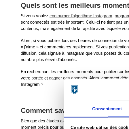
Quels sont les meilleurs moment
Si vous voulez
contourner l’algorithme Instagram
,
program
sont connectés est très important. Celui-ci ne tient pas 
contenus, mais également de la rapidité avec laquelle v
Alors, si vous publiez lors des heures de connexion de v
« j’aime » et commentaires rapidement. Si vos publication
diffusion, cela signale à Instagram que vous postez du con
nombre plus élevé d’abonnés.
En recherchant les meilleurs moments pour publier sur In
votre
portée
et
gagner des abonnés
. Alors, comment déter
Instagram ?
Consentement
Comment savoir quand publier s
Bien que des études aient été menées sur le sujet, il est très
moment précis pour publier.
Ce site web utilise des cook