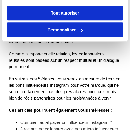
collaborations.
Tout autoriser
En effet, les pratiques du marketing d’influence en one-shot
semble bientôt terminées, et les marques entretiennent
désormais de réelles relations sur le long terme avec les
Personnaliser
influenceurs, toujours dans l’objectif de mettre en place de
futures actions de communication.
Comme n’importe quelle relation, les collaborations
réussies sont basées sur un respect mutuel et un dialogue
permanent.
En suivant ces 5 étapes, vous serez en mesure de trouver
les bons influenceurs Instagram pour votre marque, qui ne
seront certainement pas des prestataires ponctuels mais
bien de réels partenaires pour les mois/années à venir.
Ces articles pourraient également vous intéresser :
Combien faut-il payer un influenceur Instagram ?
4 raisons de collaborer avec des micro-influenceurs