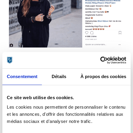
Etape 5 : entretenez des relations
Consentement
Détails
À propos des cookies
régulières avec les influenceurs
Un conseil final pour terminer cet article est de bien penser
Ce site web utilise des cookies.
à préserver de bonnes relations de travail avec les
influenceurs.
Les cookies nous permettent de personnaliser le contenu
et les annonces, d'offrir des fonctionnalités relatives aux
Le marketing d’influence est un investissement en terme de
médias sociaux et d'analyser notre trafic.
relations, ce qui signifie cultiver la communication est aussi
important que mesurer & analyser les résultats de vos