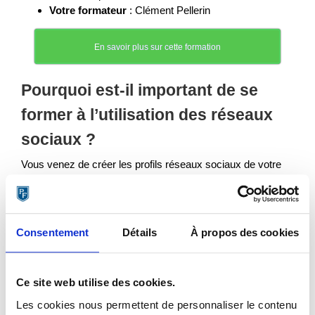
Votre formateur
: Clément Pellerin
En savoir plus sur cette formation
Pourquoi est-il important de se
former à l’utilisation des réseaux
sociaux ?
Vous venez de créer les profils réseaux sociaux de votre
marque et vous pensez que vous avez les connaissances
nécessaires pour gérer les différentes pages & comptes.
Mais avez-vous déjà réfléchi à tout ce qu’il vous faudra
pour rendre ces pages & comptes populaires et constitués
Consentement
Détails
À propos des cookies
des bonnes audiences pour votre entreprise ? Il vous sera
nécessaire de faire beaucoup plus que simplement poster
du contenu et attendre que les internautes découvrent vos
Ce site web utilise des cookies.
réseaux sociaux de marque.
Les cookies nous permettent de personnaliser le contenu