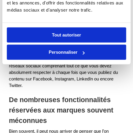
Il existe de nombreux facteurs à prendre en compte lorsque
et les annonces, d'offrir des fonctionnalités relatives aux
vous communiquez en tant qu’entreprise sur les médias
médias sociaux et d'analyser notre trafic.
sociaux : vous souhaiterez maintenir les standards,
positionnement et valeurs de votre marque à chaque fois
que vous communiquerez et diffuserez du contenu imagé &
vidéo. Conserver le même ton, utiliser les bonnes polices
Tout autoriser
d’écriture et savoir exactement envers qui l’on souhaite
s’adresser.
Personnaliser
Ce n’est jamais une mauvaise idée de créer un guide
réseaux sociaux comprenant tout ce que vous devez
absolument respecter à chaque fois que vous publiez du
contenu sur Facebook, Instagram, LinkedIn ou encore
Twitter.
De nombreuses fonctionnalités
réservées aux marques souvent
méconnues
Bien souvent, il peut nous arriver de penser que l’on