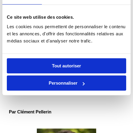
Formateur & consultant social-média depuis 2011, je suis
l’auteur de
4 livres aux Editions Dunod
sur la
Ce site web utilise des cookies.
thématique des Réseaux Sociaux et du Community
Management.
Les cookies nous permettent de personnaliser le contenu
et les annonces, d'offrir des fonctionnalités relatives aux
Plus d’informations sur
ma présentation
.
médias sociaux et d'analyser notre trafic.
Tout autoriser
mars 18th, 2021
|
Facebook
Personnaliser
Par Clément Pellerin