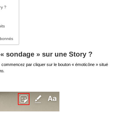
ry ?
its
 abonnés
« sondage » sur une Story ?
e : commencez par cliquer sur le bouton « émoticône » situé
éo.