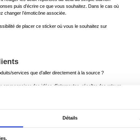
réponses puis d’écrire ce que vous souhaitez. Dans le cas où
rez changer l’émoticône associée.
sibilité de placer ce sticker où vous le souhaitez sur
lients
duits/services que d’aller directement à la source ?
r emmagasiner des idées d’internautes, récolter des retours
 abonnés aimeraient recevoir à l’avenir.
ouveaux produits/services est une excellente manière de
ns par l’intermédiaire des sondages, vous obtenez des
Détails
eur de cible.
agram, il est important non seulement de poser les bonnes
ies.
l’écoute. Une fois que le sondage est terminé, n’oubliez