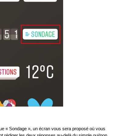
ique « Sondage », un écran vous sera proposé où vous
nt rédiger les deux réponses au-delà du simple oui/non