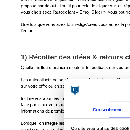
proposé par défaut. Il suffit pour cela de cliquer sur les 
vous choisissez l’autocollant « Emoji Slider », vous pour
Une fois que vous avez tout rédigé/créé, vous aurez la pos
l’écran.
1) Récolter des idées & retours c
Quelle meilleure manière d’obtenir le feedback sur vos pro
Les autocollants de sondages sont de très bons outils pou
sur votre offre ou en savoir plus sur les contenus que vos
Inclure vos abonnés Instagram dans la création de vos n
faire participer votre audience, et en posant des questio
Consentement
informations de première qualité car provenant de votre co
Lorsque l’on intègre les sondages dans une stratégie Inst
Ce site web utilise des cook
questions mais également montrer que votre marque est à 