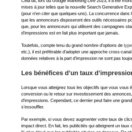
Cela dit, lors du Google Marketing Live 2023, il a été mon
mises à jour telles que la nouvelle Search Generative Exper
(pour n’en citer que quelques-uns). La concurrence dans le
que les annonceurs disposeront des outils nécessaires pour
que, pour les annonceurs qui utilisent des campagnes sta
d’impressions est en fait plus important que jamais.
Toutefois, compte tenu du grand nombre d’options de
typ
etc.), il est préférable d’adopter une approche cross-cana
données relatives à la part d’impression ne sont pas tou
Les bénéfices d’un taux d’impressi
Lorsque vous atteignez tous les objectifs que vous vous
conversion ou le retour sur investissement des annonces,
d’impressions. Cependant, ce dernier peut faire une gran
s’essouffler.
Par exemple, si vous devez augmenter votre taux de clics,
impact direct. En fait, les publicités qui atteignent un ta