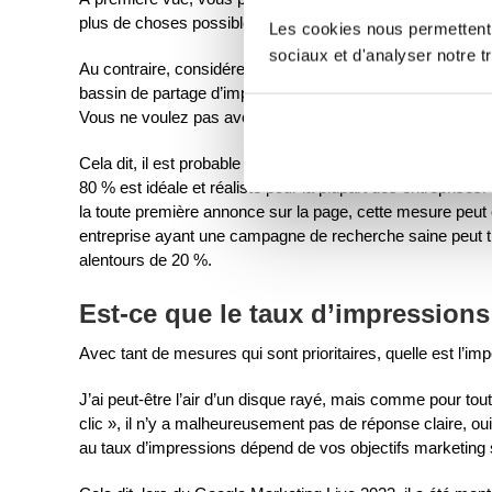
plus de choses possible au plus grand nombre de person
Les cookies nous permettent d
sociaux et d'analyser notre tr
Au contraire, considérez votre part d’impression comme une
bassin de partage d’impressions. Plus la piscine est grande
Vous ne voulez pas avoir à nager jusqu’au fond pour trouv
Cela dit, il est probable que vous souhaitiez vous montrer
80 % est idéale et réaliste pour la plupart des entreprises.
la toute première annonce sur la page, cette mesure peut ê
entreprise ayant une campagne de recherche saine peut tr
alentours de 20 %.
Est-ce que le taux d’impressions 
Avec tant de mesures qui sont prioritaires, quelle est l’i
J’ai peut-être l’air d’un disque rayé, mais comme pour tou
clic », il n’y a malheureusement pas de réponse claire, o
au taux d’impressions dépend de vos objectifs marketing 