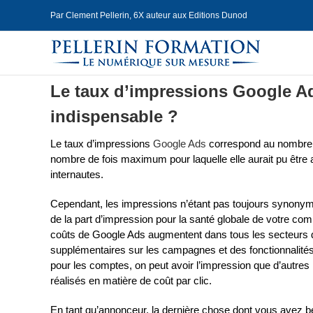
Skip
Par Clement Pellerin, 6X auteur aux Editions Dunod
to
content
Le taux d’impressions Google Ads
indispensable ?
Le taux d’impressions
Google Ads
correspond au nombre d
nombre de fois maximum pour laquelle elle aurait pu être 
internautes.
Cependant, les impressions n’étant pas toujours synonym
de la part d’impression pour la santé globale de votre co
coûts de Google Ads augmentent dans tous les secteurs d’a
supplémentaires sur les campagnes et des fonctionnalité
pour les comptes, on peut avoir l’impression que d’autres i
réalisés en matière de coût par clic.
En tant qu’annonceur, la dernière chose dont vous avez be