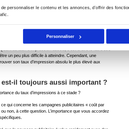
nes.
e personnaliser le contenu et les annonces, d'offrir des fonctio
afic.
 piscine. Votre ciblage déterminera la taille de votre
, plus il vous faudra d’efforts pour faire un tour complet.
er la recherche qui vous permettra de convertir.
Personnaliser
 plus souvent. J’ai constaté qu’une part d’impression de 60 à
 Quant au taux d’impression absolu, c’est-à-dire le fait d’être
tre un peu plus difficile à atteindre. Cependant, une
ouver son taux d’impression absolu le plus élevé aux
est-il toujours aussi important ?
mportance du taux d’impressions à ce stade ?
t ce qui concerne les campagnes publicitaires « coût par
ui ou non, à cette question. L’importance que vous accordez
spécifiques.