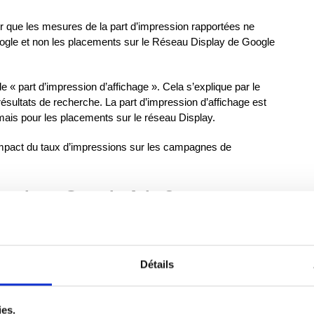
oir que les mesures de la part d’impression rapportées ne
gle et non les placements sur le Réseau Display de Google
e « part d’impression d’affichage ». Cela s’explique par le
résultats de recherche. La part d’impression d’affichage est
ais pour les placements sur le réseau Display.
l’impact du taux d’impressions sur les campagnes de
ressions Google Ads ?
èle publicitaire « coût par clic » est de penser qu’il existe
J’aimerais bien qu’il y ait une réponse claire à la question
ogle Ads pour la part d’impression, mais chaque compte est
Détails
ez estimer qu’une part d’impression plus faible ou plus
ies.
atégie en matière de part d’impression consiste à montrer le