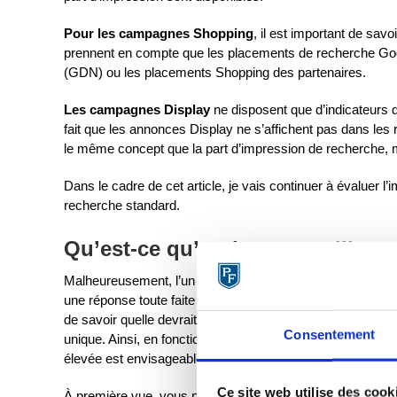
Pour les campagnes Shopping
, il est important de sav
prennent en compte que les placements de recherche Goo
(GDN) ou les placements Shopping des partenaires.
Les campagnes Display
ne disposent que d’indicateurs d
fait que les annonces Display ne s’affichent pas dans les 
le même concept que la part d’impression de recherche, m
Dans le cadre de cet article, je vais continuer à évaluer 
recherche standard.
Qu’est-ce qu’un bon taux d’imp
Malheureusement, l’un des pièges les plus fréquents du mod
une réponse toute faite à tout ce qui concerne Google Ads. 
de savoir quelle devrait être la référence standard de Go
Consentement
unique. Ainsi, en fonction de votre concurrence, vous pouv
élevée est envisageable pour votre entreprise.
Ce site web utilise des cook
À première vue, vous pourriez penser que la meilleure str