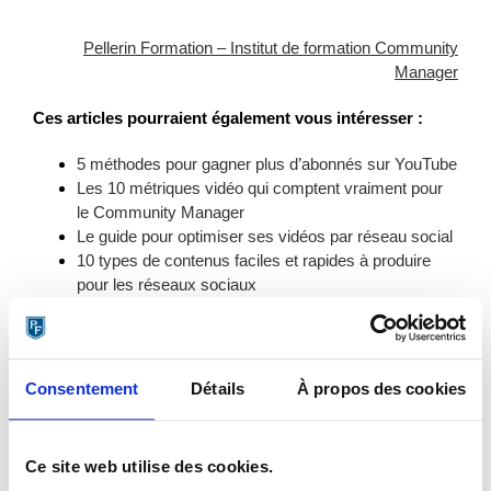
Pellerin Formation – Institut de formation Community
Manager
Ces articles pourraient également vous intéresser :
5 méthodes pour gagner plus d’abonnés sur YouTube
Les 10 métriques vidéo qui comptent vraiment pour
le Community Manager
Le guide pour optimiser ses vidéos par réseau social
10 types de contenus faciles et rapides à produire
pour les réseaux sociaux
4 méthodes simples pour favoriser la création de
contenus par ses fans
Comment mettre en place une campagne Google
Adwords sur Youtube ?
Consentement
Détails
À propos des cookies
Les 4 points communs des plus grands Youtubeurs
français
Les bonnes et mauvaises pratiques de l’utilisation
Ce site web utilise des cookies.
des hashtags