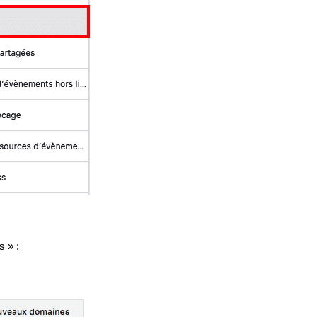
s » :