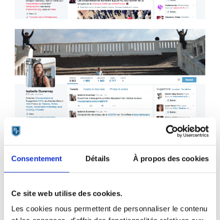
2) Proposer du contenu AXA
Consentement
Détails
À propos des cookies
Comme nous l’avons vu dans la première partie, AXA
fournit le nécessaire à ses collaborateurs pour qu’ils
Ce site web utilise des cookies.
partagent au maximum les contenus de l’entreprise.
Les cookies nous permettent de personnaliser le contenu
L’objectif de leur ambassadorship est de valoriser la