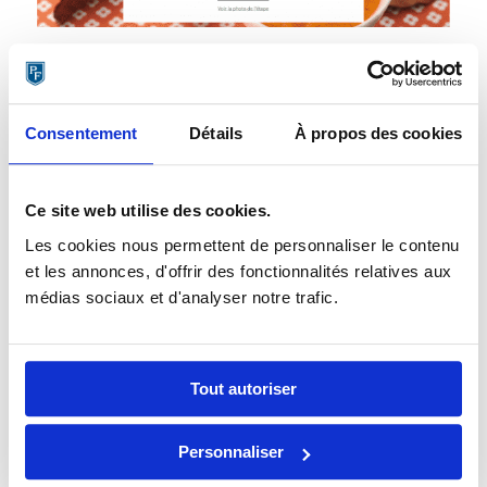
Les internautes disposent également d’un moteur de
recherche de recettes pour que la cuisine de plats pour
Consentement
Détails
À propos des cookies
bébés soit plus variée et facile pour les parents.
Ce site web utilise des cookies.
Les cookies nous permettent de personnaliser le contenu
et les annonces, d'offrir des fonctionnalités relatives aux
médias sociaux et d'analyser notre trafic.
Tout autoriser
Personnaliser