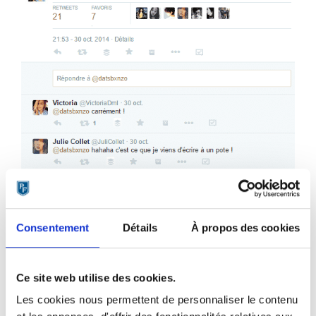
Consentement
Détails
À propos des cookies
Un jeu-concours en partenariat avec Coca Cola Zéro sera
Ce site web utilise des cookies.
également organisé pour permettre aux téléspectateurs de
vivre des expériences inédites
en coulisses, avec les
Les cookies nous permettent de personnaliser le contenu
animateurs…