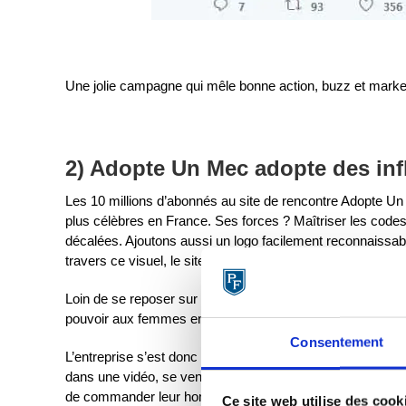
Une jolie campagne qui mêle bonne action, buzz et market
2) Adopte Un Mec adopte des in
Les 10 millions d’abonnés au site de rencontre Adopte U
plus célèbres en France. Ses forces ? Maîtriser les co
décalées. Ajoutons aussi un logo facilement reconnaissa
travers ce visuel, le site de rencontre Adopte Un Mec pa
Loin de se reposer sur ses lauriers, le site de rencontre a
pouvoir aux femmes en matière de séduction.
Consentement
L’entreprise s’est donc alliée à des Youtubeurs célèbres 
dans une vidéo, se vendre pour inciter les femmes à les 
de commander leur homme préféré sur le site, avant de le r
Ce site web utilise des cook