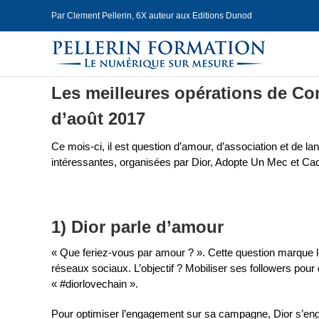
Skip
Par Clement Pellerin, 6X auteur aux Editions Dunod
to
content
Les meilleures opérations de 
d’août 2017
Ce mois-ci, il est question d’amour, d’association et de l
intéressantes, organisées par Dior, Adopte Un Mec et Cac
1) Dior parle d’amour
« Que feriez-vous par amour ? ». Cette question marque 
réseaux sociaux. L’objectif ? Mobiliser ses followers pour 
« #diorlovechain ».
Pour optimiser l’engagement sur sa campagne, Dior s’engag