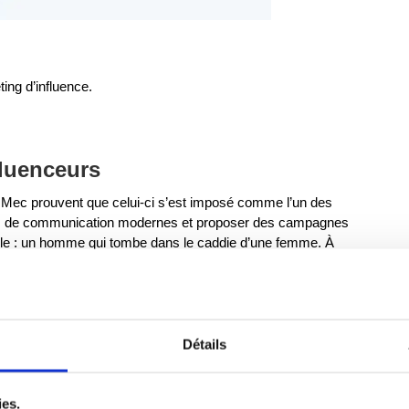
ing d’influence.
fluenceurs
n Mec prouvent que celui-ci s’est imposé comme l’un des
des de communication modernes et proposer des campagnes
ble : un homme qui tombe dans le caddie d’une femme. À
rvient à communiquer sans écrire le moindre mot !
 récemment utilisé le marketing d’influence pour redonner le
Détails
pour faire passer ce message. Les influenceurs devaient,
choisir avant de… s’emballer. C’est au tour des Youtubeuses
ecevoir et de le déballer !
ies.