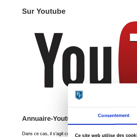
Sur Youtube
Consentement
Annuaire-Youtubeur.com
Dans ce cas, il s’agit comme son nom l’indique plutôt d’u
Ce site web utilise des cook