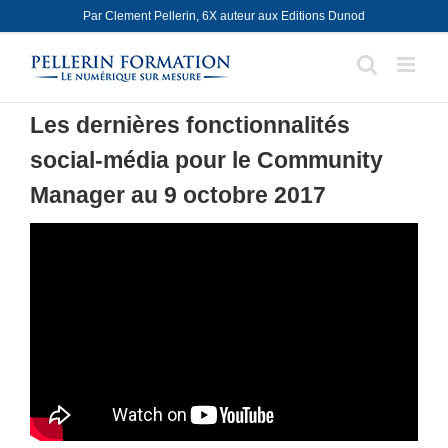
Skip
Par Clement Pellerin, 6X auteur aux Editions Dunod
to
content
Les dernières fonctionnalités
social-média pour le Community
Manager au 9 octobre 2017