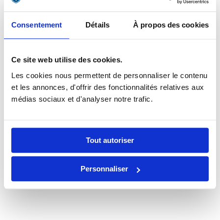
Consentement
Détails
À propos des cookies
Clément Pellerin
Ce site web utilise des cookies.
Formateur & consultant social-média depuis 2011, je suis
l’auteur de
4 livres aux Editions Dunod
sur la
Les cookies nous permettent de personnaliser le contenu
thématique des Réseaux Sociaux et du Community
et les annonces, d'offrir des fonctionnalités relatives aux
Management.
médias sociaux et d'analyser notre trafic.
Plus d’informations sur
ma présentation
.
Tout autoriser
Personnaliser
octobre 9th, 2017
|
Autres Reseaux Sociaux
,
Les dernières
fonctionnalités social-média