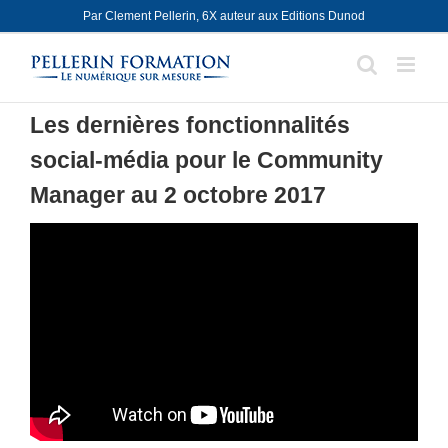
Skip
Par Clement Pellerin, 6X auteur aux Editions Dunod
to
content
Les dernières fonctionnalités
social-média pour le Community
Manager au 2 octobre 2017