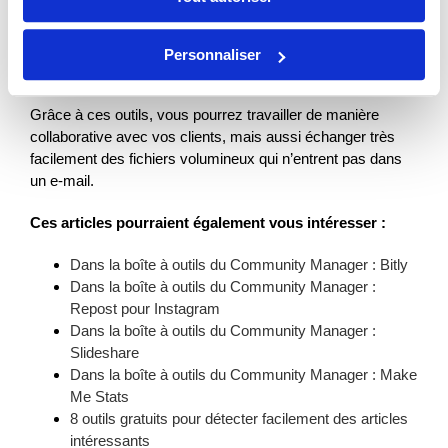
la limite d’envoi, bénéficier d’une vitesse de téléchargement
plus rapide et de la possibilité d’uploader plusieurs fichiers à
la fois. Vous aurez le choix entre un forfait à 3€ pour 7 jours
Personnaliser
ou 99€ pour un an.
Grâce à ces outils, vous pourrez travailler de manière
collaborative avec vos clients, mais aussi échanger très
facilement des fichiers volumineux qui n’entrent pas dans
un e-mail.
Ces articles pourraient également vous intéresser :
Dans la boîte à outils du Community Manager : Bitly
Dans la boîte à outils du Community Manager :
Repost pour Instagram
Dans la boîte à outils du Community Manager :
Slideshare
Dans la boîte à outils du Community Manager : Make
Me Stats
8 outils gratuits pour détecter facilement des articles
intéressants