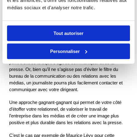
et les annonces, d'offrir des fonctionnalités relatives aux
médias sociaux et d'analyser notre trafic.
5) Développer les relations avec les
médias
Tout autoriser
Autre argument que votre patron peut entendre : les
Personnaliser
relations presse. En tant que dirigeant, il est le principal
point d’entrée lorsqu’il s’agit de communiquer avec la
presse. Or, bien qu’il ne s’agisse pas d’éviter le filtre du
bureau de la communication ou des relations avec les
médias, un journaliste pourra plus facilement contacter et
communiquer avec votre dirigeant.
Une approche gagnant-gagnant qui permet de votre côté
d’étoffer votre relationnel, de valoriser le travail de
l’entreprise dans les médias et de créer une image plus
positive et plus durable dans les relations avec la presse.
C’est le cas par exemple de Maurice Lévy pour cette