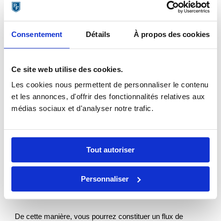
programmer des publications, avec l’icône proposée ci-
dessous lors de la rédaction de votre post.
Consentement
Détails
À propos des cookies
Ce site web utilise des cookies.
Les cookies nous permettent de personnaliser le contenu
et les annonces, d'offrir des fonctionnalités relatives aux
médias sociaux et d'analyser notre trafic.
Tout autoriser
Suivre des pages « Entreprise »
Personnaliser
depuis votre page de société
De cette manière, vous pourrez constituer un flux de