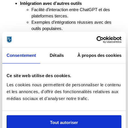
Intégration avec d’autres outils
Facilité d’interaction entre ChatGPT et des
plateformes tierces.
Exemples d’intégrations réussies avec des
outils populaires.
Automatisation et efficacité
Utilisation des GPTs personnalisés pour
automatiser certaines tâches répétitives.
Gain de temps et d’efficacité dans la réalisation
Consentement
Détails
À propos des cookies
de projets.
Personnalisation et adaptabilité
Comment les GPTs personnalisés permettent
Ce site web utilise des cookies.
une expérience utilisateur plus personnalisée.
Les cookies nous permettent de personnaliser le contenu
Adaptation de ChatGPT à des besoins
spécifiques grâce aux GPTs personnalisés
et les annonces, d'offrir des fonctionnalités relatives aux
Amélioration de la recherche et de l’exploration
médias sociaux et d'analyser notre trafic.
Utilisation des GPTs personnalisés pour
effectuer des recherches approfondies sur le
web.
Tout autoriser
Extraction et présentation d’informations