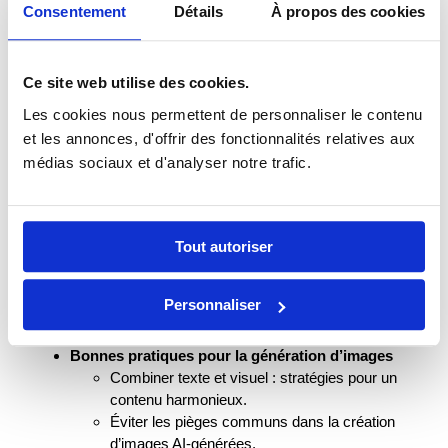
Limites et considérations éthiques : utilisation
Consentement
Détails
À propos des cookies
responsable de Dall-E.
Midjourney : exploration artistique avec l’IA
Introduction à Midjourney : comment cela
Ce site web utilise des cookies.
fonctionne.
Techniques de prompt pour Midjourney :
Les cookies nous permettent de personnaliser le contenu
optimiser la créativité et l’intention.
et les annonces, d'offrir des fonctionnalités relatives aux
Gestion des styles et des thèmes : adapter
médias sociaux et d'analyser notre trafic.
Midjourney à divers besoins créatifs.
Canva : design visuel simplifié
Utiliser Canva pour la création rapide de
contenus visuels.
Tout autoriser
Intégration avec ChatGPT : maximiser la
productivité en utilisant les deux outils.
Personnaliser
Conseils pour des designs impactants :
principes de base du design graphique.
Bonnes pratiques pour la génération d’images
Combiner texte et visuel : stratégies pour un
contenu harmonieux.
Éviter les pièges communs dans la création
d’images AI-générées.