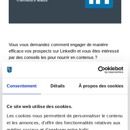
Vous vous demandez comment engager de manière
efficace vos prospects sur LinkedIn et vous êtes intéressé
par des conseils les pour nourrir en contenus ?
Dans cette formation gratuite, je vous présenterai un guide
en 5 étapes pour convertir des contacts froids en prospects
chauds sur le réseau social professionnel.
Consentement
Détails
À propos des cookies
Ce site web utilise des cookies.
[purchase_link id= »42822″ text= »Télécharger »
style= »button » color= »blue »]
Les cookies nous permettent de personnaliser le contenu
et les annonces, d'offrir des fonctionnalités relatives aux
médias sociaux et d'analyser notre trafic.