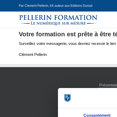
Skip
Par Clement Pellerin, 6X auteur aux Editions Dunod
to
content
Votre formation est prête à être 
Surveillez votre messagerie, vous devriez recevoir le lie
Clément Pellerin
Présentati
Blog
Contact
Mentions 
Politique d
Charte de 
Consentement