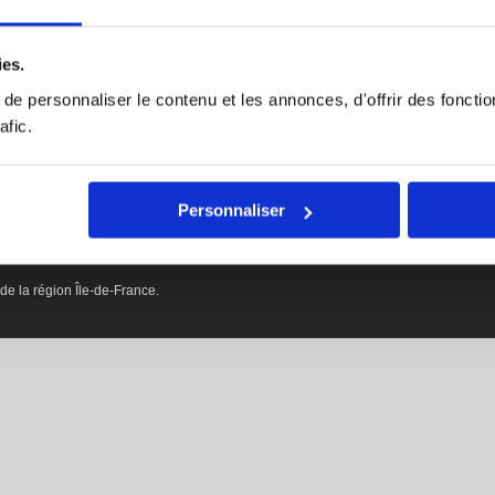
 générales de vente
intérieur
te
ies.
Qualiopi
e personnaliser le contenu et les annonces, d'offrir des fonctio
Handicap
afic.
Personnaliser
e la région Île-de-France.