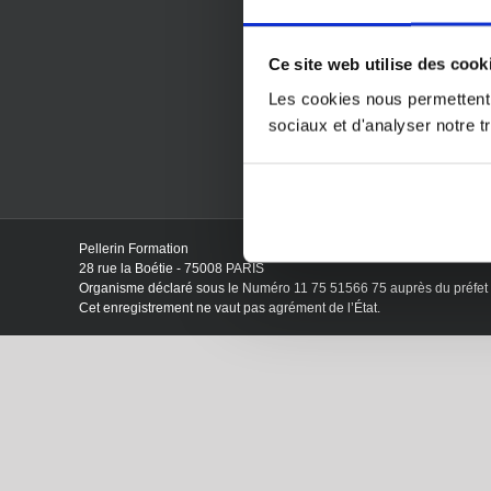
Conditions
Règlement 
Plan du si
Ce site web utilise des cook
Certificat 
Les cookies nous permettent d
Référent 
sociaux et d'analyser notre tr
Pellerin Formation
28 rue la Boétie - 75008 PARIS
Organisme déclaré sous le Numéro 11 75 51566 75 auprès du préfet d
Cet enregistrement ne vaut pas agrément de l’État.