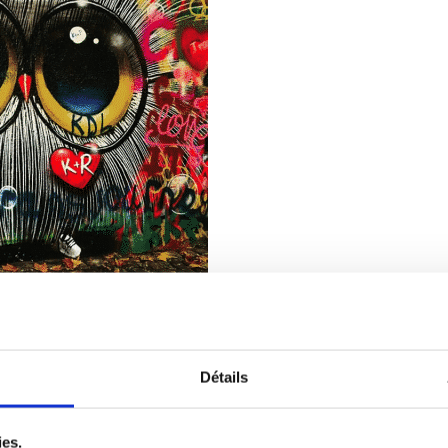
Détails
ourte vidéo, prenez une photo ou téléchargez un fichier à
ies.